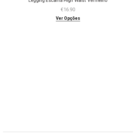
Legging Escama High Waist Vermelho
€
16.90
Ver Opções