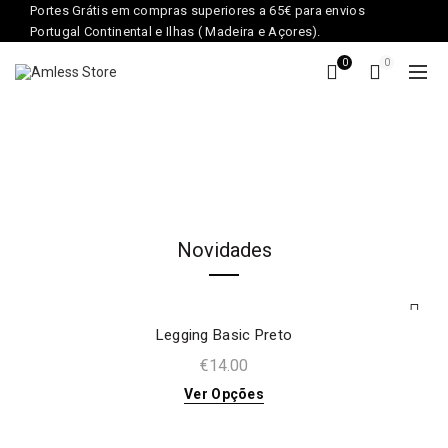
Portes Grátis em compras superiores a 65€ para envios
Portugal Continental e Ilhas ( Madeira e Açores).
0
0
Novidades
Legging Basic Preto
€
14.00
Ver Opções