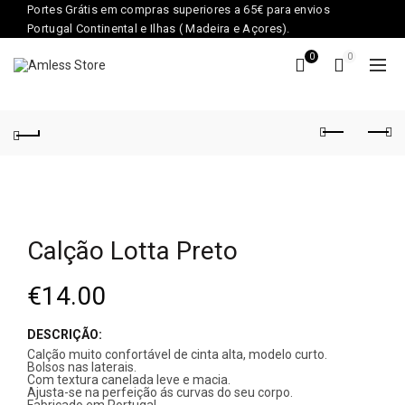
Portes Grátis em compras superiores a 65€ para envios
Portugal Continental e Ilhas ( Madeira e Açores).
0
0
Calção Lotta Preto
€
14.00
DESCRIÇÃO:
Calção muito confortável de cinta alta, modelo curto.
Bolsos nas laterais.
Com textura canelada leve e macia.
Ajusta-se na perfeição ás curvas do seu corpo.