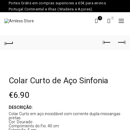
Portes Grátis em compras superiores a 65€ para envios
Portugal Continental e Ilhas ( Madeira e Açores).
0
0
Colar Curto de Aço Sinfonia
€
6.90
DESCRIÇÃO:
Colar Curto em aço inoxidável com corrente dupla missangas
pretas.
Cor: Dourado
Comprimento do Fio: 40 cm