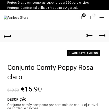
Portes Grátis em compras superiores a 65€ para envios
Portugal Continental e Ilhas ( Madeira e Açores).
0
0
BLACK DAYS AMLESS
Conjunto Comfy Poppy Rosa
claro
€
15.90
€
19.50
DESCRIÇÃO:
Conjunto comfy composto por camisola de capuz ajustável
de cordão e calções.