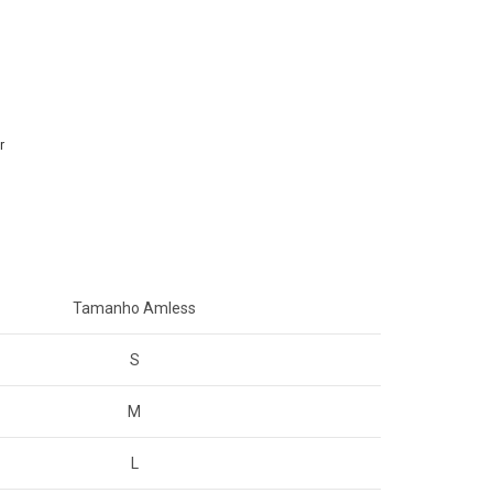
r
Tamanho Amless
S
M
L