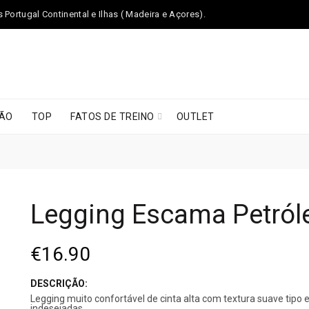
Portugal Continental e Ilhas ( Madeira e Açores).
ÃO
TOP
FATOS DE TREINO
OUTLET
Legging Escama Petról
€
16.90
DESCRIÇÃO:
Legging muito confortável de cinta alta com textura suave tipo
indesejadas.