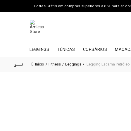
Portes Grátis em compras superiores a 65€ para envios 
LEGGINGS
TÚNICAS
CORSÁRIOS
MACAC
Início
Fitness
Leggings
Legging Escama Petróleo