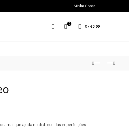
Minha Conta
0
0
/
€
0.00
eo
 escama, que ajuda no disfarce das imperfeições