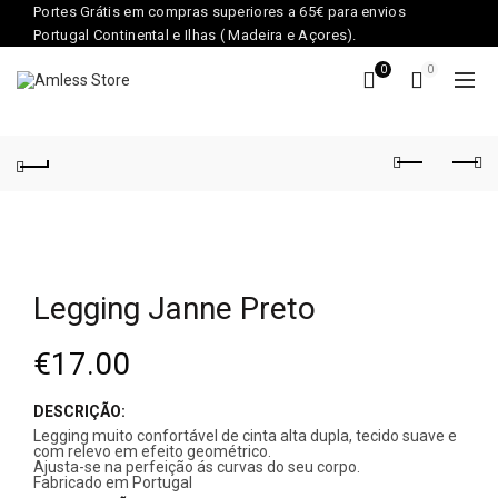
Portes Grátis em compras superiores a 65€ para envios
Portugal Continental e Ilhas ( Madeira e Açores).
0
0
Legging Janne Preto
€
17.00
DESCRIÇÃO:
Legging muito confortável de cinta alta dupla, tecido suave e
com relevo em efeito geométrico.
Ajusta-se na perfeição ás curvas do seu corpo.
Fabricado em Portugal