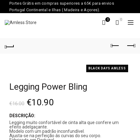
Portes Grátis em compras superiores a 65€ para envios
Portugal Continental e Ilhas ( Madeira e Açores).
0
0
BLACK DAYS AMLESS
Legging Power Bling
€
10.90
€
16.00
DESCRIÇÃO:
Legging muito confortável de cinta alta que confere um
efeito adelgaçante.
Modelo com um padrão inconfundível.
Ajusta-se na perfeição ás curvas do seu corpo.