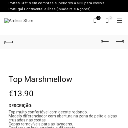
Portes Grátis em compras superiores a 65€ para envios
Portugal Continental e Ilhas ( Madeira e Açores).
0
0
Top Marshmellow
€
13.90
DESCRIÇÃO:
Top muito confortável com decote redondo.
Modelo diferenciador com abertura na zona do peito e alças
cruzadas nas costas.
Copas removíveis para as lavagens.