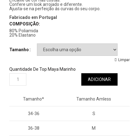
Encaixe de cor nas costas.
Confere um look arrojado e diferente.
Ajusta-se na perfeição ás curvas do seu corpo.
Fabricado em Portugal
COMPOSIÇÃO:
80% Poliamida
20% Elastano
Tamanho
Limpar
Quantidade De Top Maya Marinho
ADICIONAR
Tamanho*
Tamanho Amless
34-36
S
36-38
M