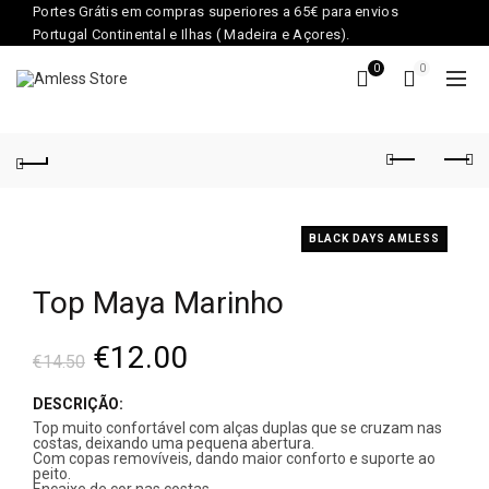
Portes Grátis em compras superiores a 65€ para envios
Portugal Continental e Ilhas ( Madeira e Açores).
0
0
BLACK DAYS AMLESS
Top Maya Marinho
€
12.00
€
14.50
DESCRIÇÃO:
Top muito confortável com alças duplas que se cruzam nas
costas, deixando uma pequena abertura.
Com copas removíveis, dando maior conforto e suporte ao
peito.