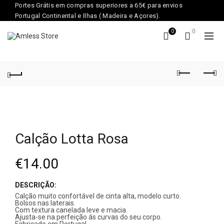
Portes Grátis em compras superiores a 65€ para envios
Portugal Continental e Ilhas ( Madeira e Açores).
0
0
Calção Lotta Rosa
€
14.00
DESCRIÇÃO:
Calção muito confortável de cinta alta, modelo curto.
Bolsos nas laterais.
Com textura canelada leve e macia.
Ajusta-se na perfeição ás curvas do seu corpo.