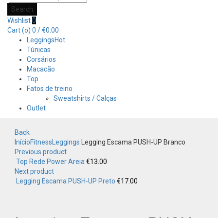
Search
Wishlist
0
Cart (
o
)
0
/
€
0.00
Leggings
Hot
Túnicas
Corsários
Macacão
Top
Fatos de treino
Sweatshirts / Calças
Outlet
Back
Início
Fitness
Leggings
Legging Escama PUSH-UP Branco
Previous product
Top Rede Power Areia
€
13.00
Next product
Legging Escama PUSH-UP Preto
€
17.00