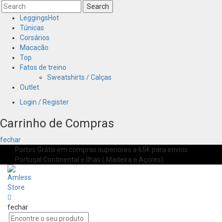
Search
Leggings
Hot
Túnicas
Corsários
Macacão
Top
Fatos de treino
Sweatshirts / Calças
Outlet
Login / Register
Carrinho de Compras
fechar
Portes Grátis em compras superiores a 65€ para envios
Portugal Continental e Ilhas ( Madeira e Açores).
fechar