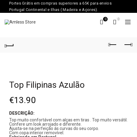
Portes Grátis em compras superiores a 65€ para envios
Portugal Continental e Ilhas ( Madeira e Açores).
0
0
Top Filipinas Azulão
€
13.90
DESCRIÇÃO:
Top muito confortável com alças em tiras . Top muito versátil.
Confere um look arrojado e diferente.
Ajusta-se na perfeição ás curvas do seu corpo.
Com copa interior removível.