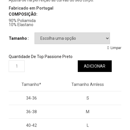
Ajusta-se na perfeição ás curvas do seu corpo.
Fabricado em Portugal
COMPOSIÇÃO:
90% Poliamida
10% Elastano
Tamanho
Limpar
Quantidade De Top Passione Preto
ADICIONAR
Tamanho*
Tamanho Amless
34-36
S
36-38
M
40-42
L