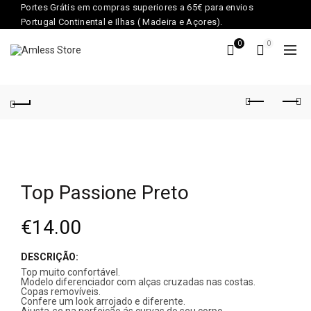
Portes Grátis em compras superiores a 65€ para envios
Portugal Continental e Ilhas ( Madeira e Açores).
0
0
Top Passione Preto
€
14.00
DESCRIÇÃO:
Top muito confortável.
Modelo diferenciador com alças cruzadas nas costas.
Copas removíveis.
Confere um look arrojado e diferente.